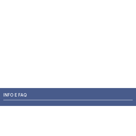
INFO E FAQ
Stato dell'ordine
Resi e Rimborsi