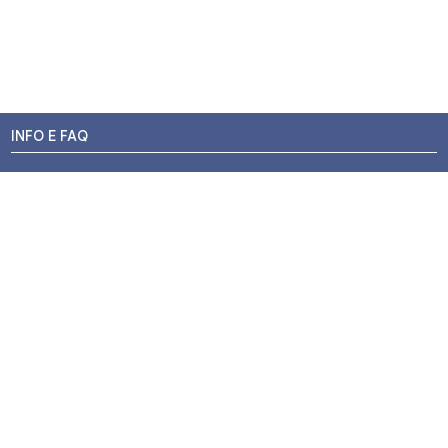
INFO E FAQ
Stato dell'ordine
Resi e Rimborsi
Promozioni
Centri di Montaggio
Chi siamo
Contatti