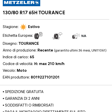
130/80 R17 65H TOURANCE
Stagione:
Estivo
Etichetta Europea:
N/A
N/A
N/A
Disegno:
TOURANCE
Anno di produzione:
Recente
(garantito ultimi 36 mesi, UNI11061)
Indice di carico:
65
Codice di velocità:
H: max 210 km/h
Veicolo:
Moto
EAN produttore:
8019227101201
▪ SPEDIZIONE GRATUITA
▪ GARANZIA DI 2 ANNI
▪ SODDISFATTI O RIMBORSATI