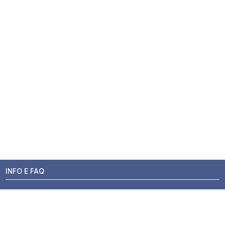
INFO E FAQ
Stato dell'ordine
Resi e Rimborsi