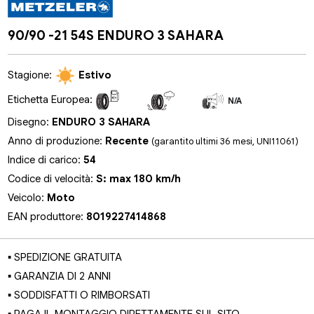
90/90 -21 54S ENDURO 3 SAHARA
Stagione:
Estivo
Etichetta Europea:
N/A
N/A
N/A
Disegno:
ENDURO 3 SAHARA
Anno di produzione:
Recente
(garantito ultimi 36 mesi, UNI11061)
Indice di carico:
54
Codice di velocità:
S: max 180 km/h
Veicolo:
Moto
EAN produttore:
8019227414868
▪ SPEDIZIONE GRATUITA
▪ GARANZIA DI 2 ANNI
▪ SODDISFATTI O RIMBORSATI