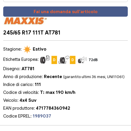
Fai una domanda sull'articolo
245/65 R17 111T AT781
Stagione:
Estivo
Etichetta Europea:
D
D
72dB
Disegno:
AT781
Anno di produzione:
Recente
(garantito ultimi 36 mesi, UNI11061)
Indice di carico:
111
Codice di velocità:
T: max 190 km/h
Veicolo:
4x4 Suv
EAN produttore:
4717784360942
Codice EPREL:
1989037