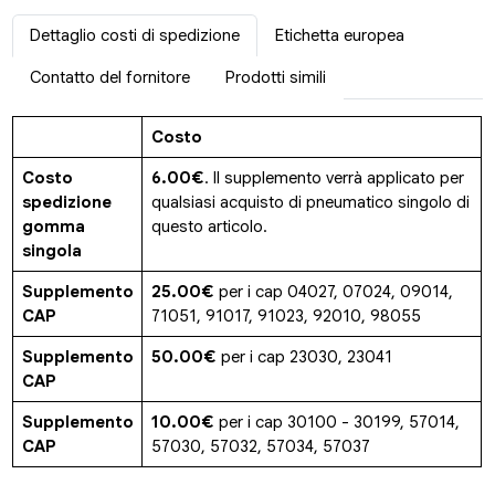
Dettaglio costi di spedizione
Etichetta europea
Contatto del fornitore
Prodotti simili
Costo
Costo
6.00€
. Il supplemento verrà applicato per
spedizione
qualsiasi acquisto di pneumatico singolo di
gomma
questo articolo.
singola
Supplemento
25.00€
per i cap 04027, 07024, 09014,
CAP
71051, 91017, 91023, 92010, 98055
Supplemento
50.00€
per i cap 23030, 23041
CAP
Supplemento
10.00€
per i cap 30100 - 30199, 57014,
CAP
57030, 57032, 57034, 57037