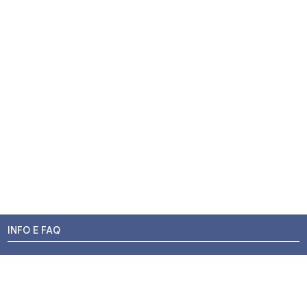
INFO E FAQ
Stato dell'ordine
Resi e Rimborsi