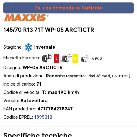
Fai una domanda sull'articolo
145/70 R13 71T WP-05 ARCTICTR
Stagione:
Invernale
Etichetta Europea:
E
C
69dB
Disegno:
WP-05 ARCTICTR
Anno di produzione:
Recente
(garantito ultimi 36 mesi, UNI11061)
Indice di carico:
71
Codice di velocità:
T: max 190 km/h
Veicolo:
Autovettura
EAN produttore:
4717784278247
Codice EPREL:
1895212
Specifiche tecniche