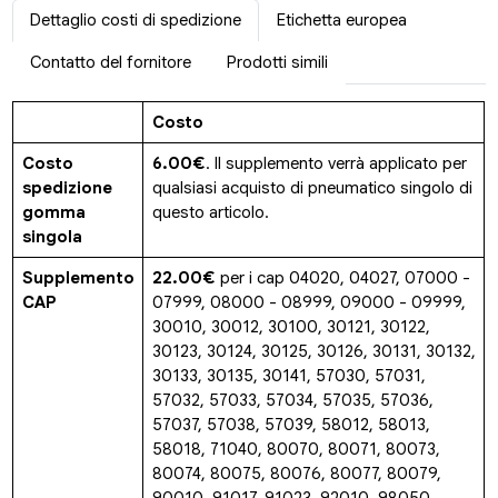
Dettaglio costi di spedizione
Etichetta europea
Contatto del fornitore
Prodotti simili
Costo
Costo
6.00€
. Il supplemento verrà applicato per
spedizione
qualsiasi acquisto di pneumatico singolo di
gomma
questo articolo.
singola
Supplemento
22.00€
per i cap 04020, 04027, 07000 -
CAP
07999, 08000 - 08999, 09000 - 09999,
30010, 30012, 30100, 30121, 30122,
30123, 30124, 30125, 30126, 30131, 30132,
30133, 30135, 30141, 57030, 57031,
57032, 57033, 57034, 57035, 57036,
57037, 57038, 57039, 58012, 58013,
58018, 71040, 80070, 80071, 80073,
80074, 80075, 80076, 80077, 80079,
90010, 91017, 91023, 92010, 98050,