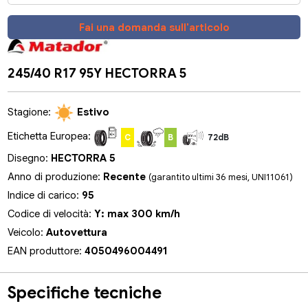
Fai una domanda sull'articolo
245/40 R17 95Y HECTORRA 5
Stagione:
Estivo
Etichetta Europea:
C
B
72dB
Disegno:
HECTORRA 5
Anno di produzione:
Recente
(garantito ultimi 36 mesi, UNI11061)
Indice di carico:
95
Codice di velocità:
Y: max 300 km/h
Veicolo:
Autovettura
EAN produttore:
4050496004491
Specifiche tecniche