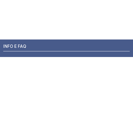
INFO E FAQ
Stato dell'ordine
Resi e Rimborsi
Promozioni
Centri di Montaggio
Chi siamo
Contatti