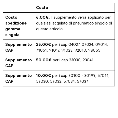
Costo
Costo
6.00€
. Il supplemento verrà applicato per
spedizione
qualsiasi acquisto di pneumatico singolo di
gomma
questo articolo.
singola
Supplemento
25.00€
per i cap 04027, 07024, 09014,
CAP
71051, 91017, 91023, 92010, 98055
Supplemento
50.00€
per i cap 23030, 23041
CAP
Supplemento
10.00€
per i cap 30100 - 30199, 57014,
CAP
57030, 57032, 57034, 57037