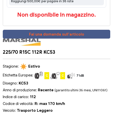
Non disponibile in magazzino.
Fai una domanda sull'articolo
225/70 R15C 112R KC53
Stagione:
Estivo
Etichetta Europea:
C
C
71dB
Disegno:
KC53
Anno di produzione:
Recente
(garantito ultimi 36 mesi, UNI11061)
Indice di carico:
112
Codice di velocità:
R: max 170 km/h
Veicolo:
Trasporto Leggero