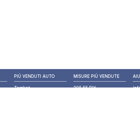
PIÙ VENDUTI AUTO
MISURE PIÙ VENDUTE
AI
Tomket
205 55 R16
in
Hankook
225 45 R17
+3
i
Bridgestone
195 55 R16
WH
Michelin
175 65 R14