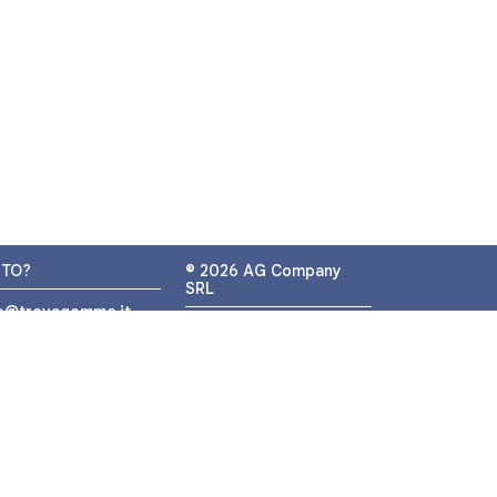
UTO?
© 2026 AG Company
SRL
fo@trovagomme.it
P.IVA: IT05320830655
9089820082
ATSAPP