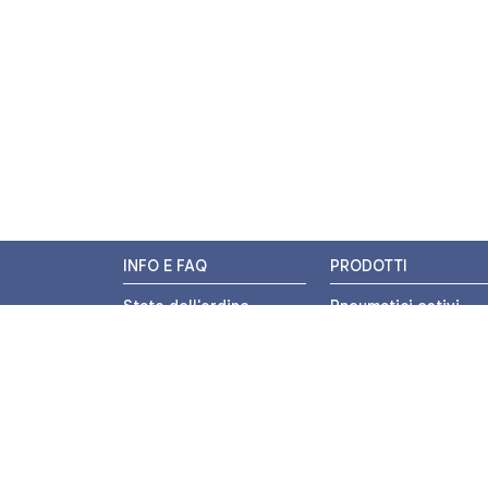
INFO E FAQ
PRODOTTI
Stato dell'ordine
Pneumatici estivi
Resi e Rimborsi
Pneumatici invernali
Promozioni
Pneumatici 4 stagion
Centri di Montaggio
Pneumatici auto