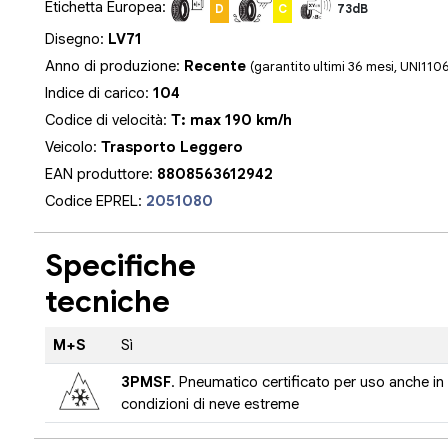
Etichetta Europea:
D
C
73dB
Disegno:
LV71
Anno di produzione:
Recente
(garantito ultimi 36 mesi, UNI110
Indice di carico:
104
Codice di velocità:
T: max 190 km/h
Veicolo:
Trasporto Leggero
EAN produttore:
8808563612942
Codice EPREL:
2051080
Specifiche
tecniche
M+S
Sì
3PMSF
. Pneumatico certificato per uso anche in
condizioni di neve estreme