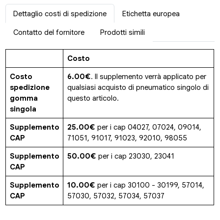
Dettaglio costi di spedizione
Etichetta europea
Contatto del fornitore
Prodotti simili
Costo
Costo
6.00€
. Il supplemento verrà applicato per
spedizione
qualsiasi acquisto di pneumatico singolo di
gomma
questo articolo.
singola
Supplemento
25.00€
per i cap 04027, 07024, 09014,
CAP
71051, 91017, 91023, 92010, 98055
Supplemento
50.00€
per i cap 23030, 23041
CAP
Supplemento
10.00€
per i cap 30100 - 30199, 57014,
CAP
57030, 57032, 57034, 57037