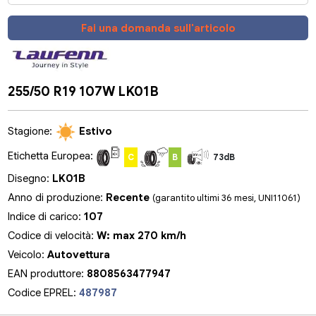
Fai una domanda sull'articolo
255/50 R19 107W LK01B
Stagione:
Estivo
Etichetta Europea:
C
B
73dB
Disegno:
LK01B
Anno di produzione:
Recente
(garantito ultimi 36 mesi, UNI11061)
Indice di carico:
107
Codice di velocità:
W: max 270 km/h
Veicolo:
Autovettura
EAN produttore:
8808563477947
Codice EPREL:
487987