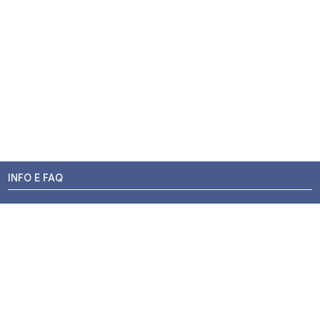
INFO E FAQ
Stato dell'ordine
Resi e Rimborsi
Promozioni
Centri di Montaggio