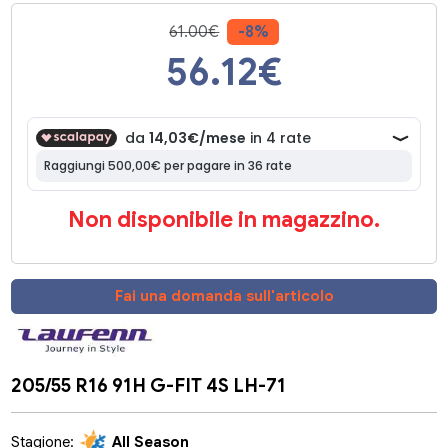
61.00€
-8%
56.12
€
Non disponibile in magazzino.
Fai una domanda sull'articolo
205/55 R16 91H G-FIT 4S LH-71
Stagione:
All Season