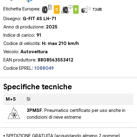
Etichetta Europea:
D
B
72dB
Disegno:
G-FIT 4S LH-71
Anno di produzione:
2025
Indice di carico:
91
Codice di velocità:
H: max 210 km/h
Veicolo:
Autovettura
EAN produttore:
8808563553412
Codice EPREL:
1088049
Specifiche tecniche
M+S
Sì
3PMSF
. Pneumatico certificato per uso anche in
condizioni di neve estreme
▪ SPEDIZIONE GRATUITA (acquistando almeno 2 gomme)