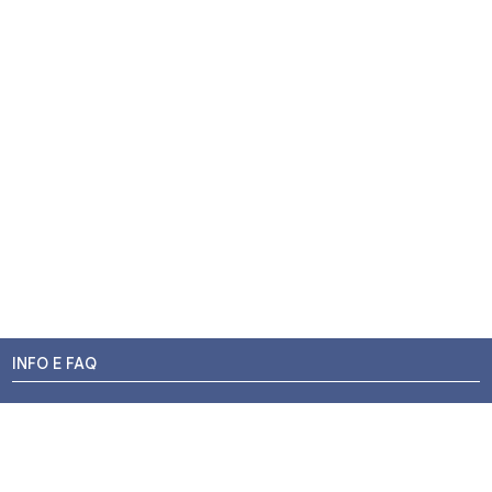
INFO E FAQ
Stato dell'ordine
Resi e Rimborsi