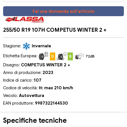
Fai una domanda sull'articolo
255/50 R19 107H COMPETUS WINTER 2 +
Stagione:
Invernale
Etichetta Europea:
D
B
72dB
Disegno:
COMPETUS WINTER 2 +
Anno di produzione:
2023
Indice di carico:
107
Codice di velocità:
H: max 210 km/h
Veicolo:
Autovettura
EAN produttore:
9987322144530
Specifiche tecniche