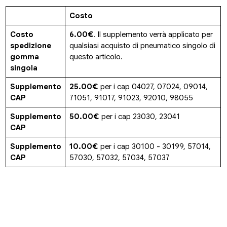
Costo
Costo
6.00€
. Il supplemento verrà applicato per
spedizione
qualsiasi acquisto di pneumatico singolo di
gomma
questo articolo.
singola
Supplemento
25.00€
per i cap 04027, 07024, 09014,
CAP
71051, 91017, 91023, 92010, 98055
Supplemento
50.00€
per i cap 23030, 23041
CAP
Supplemento
10.00€
per i cap 30100 - 30199, 57014,
CAP
57030, 57032, 57034, 57037