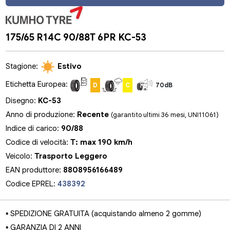
175/65 R14C 90/88T 6PR KC-53
Stagione:
Estivo
Etichetta Europea:
D
C
70dB
Disegno:
KC-53
Anno di produzione:
Recente
(garantito ultimi 36 mesi, UNI11061)
Indice di carico:
90/88
Codice di velocità:
T: max 190 km/h
Veicolo:
Trasporto Leggero
EAN produttore:
8808956166489
Codice EPREL:
438392
▪ SPEDIZIONE GRATUITA (acquistando almeno 2 gomme)
▪ GARANZIA DI 2 ANNI