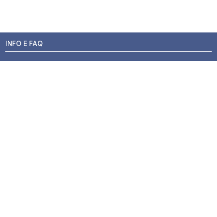
INFO E FAQ
Stato dell'ordine
Resi e Rimborsi
Promozioni
Centri di Montaggio
Chi siamo
Contatti
Pagamenti