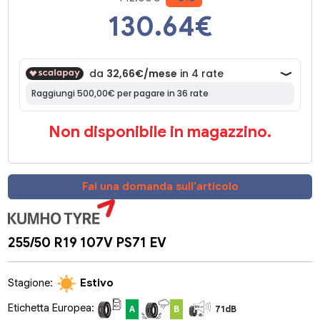
130.64
€
Non disponibile in magazzino.
Fai una domanda sull'articolo
255/50 R19 107V PS71 EV
Stagione:
Estivo
Etichetta Europea:
A
B
71dB