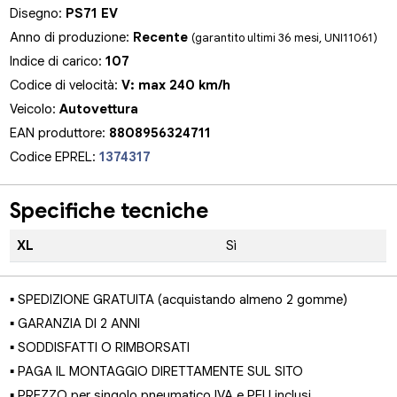
Disegno:
PS71 EV
Anno di produzione:
Recente
(garantito ultimi 36 mesi, UNI11061)
Indice di carico:
107
Codice di velocità:
V: max 240 km/h
Veicolo:
Autovettura
EAN produttore:
8808956324711
Codice EPREL:
1374317
Specifiche tecniche
XL
Sì
▪ SPEDIZIONE GRATUITA (acquistando almeno 2 gomme)
▪ GARANZIA DI 2 ANNI
▪ SODDISFATTI O RIMBORSATI
▪ PAGA IL MONTAGGIO DIRETTAMENTE SUL SITO
▪ PREZZO per singolo pneumatico IVA e PFU inclusi