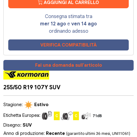
AGGIUNGI AL CARRELLO
Consegna stimata tra
mer 12 ago
e
ven 14 ago
ordinando adesso
VERIFICA COMPATIBILITÀ
Fai una domanda sull'articolo
255/50 R19 107Y SUV
Stagione:
Estivo
Etichetta Europea:
C
C
71dB
Disegno:
SUV
Anno di produzione:
Recente
(garantito ultimi 36 mesi, UNI11061)