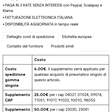
▪ PAGA IN 3 RATE SENZA INTERESSI con Paypal, Scalapay e
Klarna
▪ FATTURAZIONE ELETTRONICA ITALIANA
▪ DISPONIBILITÀ AGGIORNATA in tempo reale
Dettaglio costi di spedizione
Etichetta europea
Contatto del fornitore
Prodotti simili
Costo
Costo
6.00€
. Il supplemento verrà applicato per
spedizione
qualsiasi acquisto di pneumatico singolo di
gomma
questo articolo.
singola
Supplemento
25.00€
per i cap 04027, 07024, 09014,
CAP
71051, 91017, 91023, 92010, 98055
Supplemento
50.00€
per i cap 23030, 23041