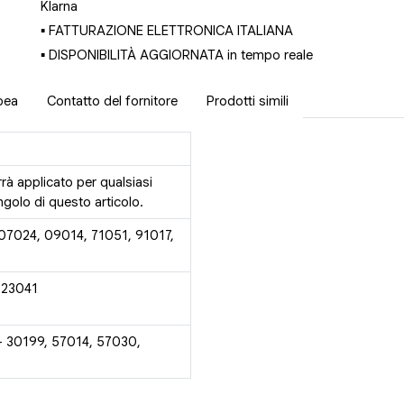
Klarna
▪ FATTURAZIONE ELETTRONICA ITALIANA
▪ DISPONIBILITÀ AGGIORNATA in tempo reale
pea
Contatto del fornitore
Prodotti simili
rrà applicato per qualsiasi
golo di questo articolo.
 07024, 09014, 71051, 91017,
 23041
- 30199, 57014, 57030,