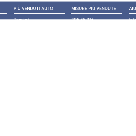
PIÙ VENDUTI AUTO
MISURE PIÙ VENDUTE
AI
Tomket
205 55 R16
in
Hankook
225 45 R17
+3
i
Bridgestone
195 55 R16
WH
Michelin
175 65 R14
Nexen
155 65 R13
o
205 45 R17
PIÙ VENDUTI MOTO
Pirelli
225 40 R18
o
Michelin
175 65 R15
Bridgestone
235 55 R17
Mitas
225 50 R17