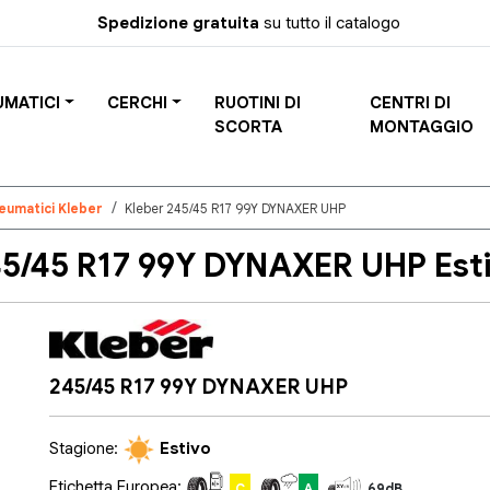
Spedizione gratuita
su tutto il catalogo
UMATICI
CERCHI
RUOTINI DI
CENTRI DI
SCORTA
MONTAGGIO
eumatici Kleber
Kleber 245/45 R17 99Y DYNAXER UHP
5/45 R17 99Y DYNAXER UHP Est
245/45 R17 99Y DYNAXER UHP
Stagione:
Estivo
Etichetta Europea:
C
A
69dB