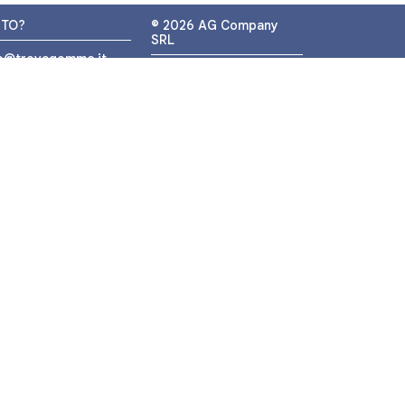
UTO?
© 2026 AG Company
SRL
fo@trovagomme.it
P.IVA: IT05320830655
9089820082
ATSAPP