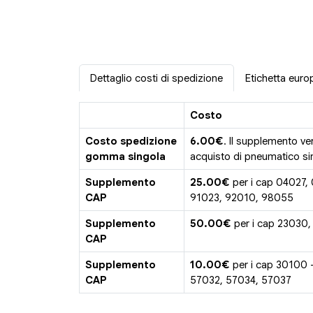
Dettaglio costi di spedizione
Etichetta euro
Costo
Costo spedizione
6.00€
. Il supplemento ve
gomma singola
acquisto di pneumatico sin
Supplemento
25.00€
per i cap 04027,
CAP
91023, 92010, 98055
Supplemento
50.00€
per i cap 23030,
CAP
Supplemento
10.00€
per i cap 30100 
CAP
57032, 57034, 57037