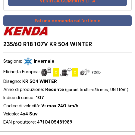
VERIFICA COMPATIBILITÀ
Fai una domanda sull'articolo
235/60 R18 107V KR 504 WINTER
Stagione:
Invernale
Etichetta Europea:
C
C
72dB
Disegno:
KR 504 WINTER
Anno di produzione:
Recente
(garantito ultimi 36 mesi, UNI11061)
Indice di carico:
107
Codice di velocità:
V: max 240 km/h
Veicolo:
4x4 Suv
EAN produttore:
4710405481989