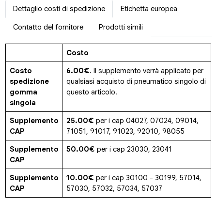
Dettaglio costi di spedizione
Etichetta europea
Contatto del fornitore
Prodotti simili
Costo
Costo
6.00€
. Il supplemento verrà applicato per
spedizione
qualsiasi acquisto di pneumatico singolo di
gomma
questo articolo.
singola
Supplemento
25.00€
per i cap 04027, 07024, 09014,
CAP
71051, 91017, 91023, 92010, 98055
Supplemento
50.00€
per i cap 23030, 23041
CAP
Supplemento
10.00€
per i cap 30100 - 30199, 57014,
CAP
57030, 57032, 57034, 57037