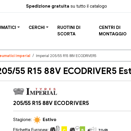
Spedizione gratuita
su tutto il catalogo
UMATICI
CERCHI
RUOTINI DI
CENTRI DI
SCORTA
MONTAGGIO
eumatici Imperial
Imperial 205/55 R15 88V ECODRIVER5
05/55 R15 88V ECODRIVER5 Est
205/55 R15 88V ECODRIVER5
Stagione:
Estivo
Etichetta Europea:
C
B
70dB