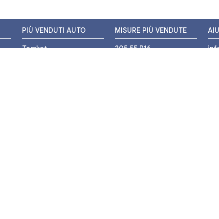
PIÙ VENDUTI AUTO
MISURE PIÙ VENDUTE
AI
Tomket
205 55 R16
in
Hankook
225 45 R17
+3
i
Bridgestone
195 55 R16
WH
Michelin
175 65 R14
Nexen
155 65 R13
o
205 45 R17
PIÙ VENDUTI MOTO
Pirelli
225 40 R18
o
Michelin
175 65 R15
Bridgestone
235 55 R17