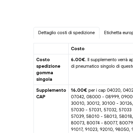
Dettaglio costi di spedizione
Etichetta euro
Costo
Costo
6.00€
. Il supplemento verrà a
spedizione
di pneumatico singolo di questo
gomma
singola
Supplemento
16.00€
per i cap 04020, 040
CAP
07042, 08000 - 08999, 0900
30010, 30012, 30100 - 30126,
57030 - 57031, 57032, 57033 
57039, 58010 - 58013, 58018
80073, 80074 - 80077, 80079
91017, 91023, 92010, 98050,