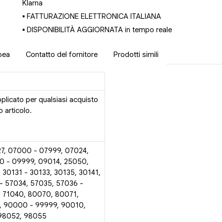
Klarna
▪ FATTURAZIONE ELETTRONICA ITALIANA
▪ DISPONIBILITÀ AGGIORNATA in tempo reale
pea
Contatto del fornitore
Prodotti simili
pplicato per qualsiasi acquisto
 articolo.
27, 07000 - 07999, 07024,
0 - 09999, 09014, 25050,
 30131 - 30133, 30135, 30141,
- 57034, 57035, 57036 -
, 71040, 80070, 80071,
, 90000 - 99999, 90010,
 98052, 98055