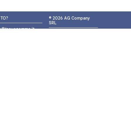
UTO?
© 2026 AG Company
SRL
fo@trovagomme.it
P.IVA: IT05320830655
9089820082
ATSAPP