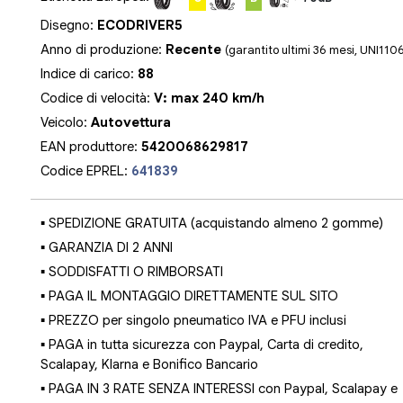
Disegno:
ECODRIVER5
Anno di produzione:
Recente
(garantito ultimi 36 mesi, UNI110
Indice di carico:
88
Codice di velocità:
V: max 240 km/h
Veicolo:
Autovettura
EAN produttore:
5420068629817
Codice EPREL:
641839
▪ SPEDIZIONE GRATUITA (acquistando almeno 2 gomme)
▪ GARANZIA DI 2 ANNI
▪ SODDISFATTI O RIMBORSATI
▪ PAGA IL MONTAGGIO DIRETTAMENTE SUL SITO
▪ PREZZO per singolo pneumatico IVA e PFU inclusi
▪ PAGA in tutta sicurezza con Paypal, Carta di credito,
Scalapay, Klarna e Bonifico Bancario
▪ PAGA IN 3 RATE SENZA INTERESSI con Paypal, Scalapay e