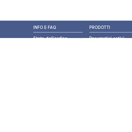
INFO E FAQ
PRODOTTI
Stato dell'ordine
Pneumatici estivi
Resi e Rimborsi
Pneumatici invernali
Promozioni
Pneumatici 4 stagion
Centri di Montaggio
Pneumatici auto
Chi siamo
Pneumatici moto
Contatti
Pneumatici trasport
leggero
Pagamenti
Pneumatici autocarr
Termini e Condizioni
Camere d'aria