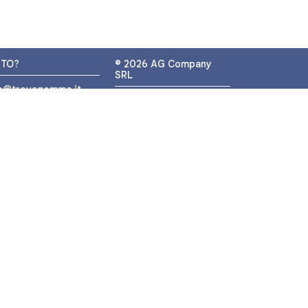
UTO?
© 2026 AG Company
SRL
fo@trovagomme.it
P.IVA: IT05320830655
9089820082
ATSAPP