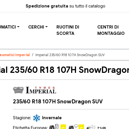
Spedizione gratuita
su tutto il catalogo
UMATICI
CERCHI
RUOTINI DI
CENTRI DI
SCORTA
MONTAGGIO
eumatici Imperial
Imperial 235/60 R18 107H SnowDragon SUV
l 235/60 R18 107H SnowDragon
235/60 R18 107H SnowDragon SUV
Stagione:
Invernale
Etichetta Europea:
C
C
72dB