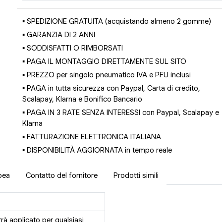
▪ SPEDIZIONE GRATUITA (acquistando almeno 2 gomme)
▪ GARANZIA DI 2 ANNI
▪ SODDISFATTI O RIMBORSATI
▪ PAGA IL MONTAGGIO DIRETTAMENTE SUL SITO
▪ PREZZO per singolo pneumatico IVA e PFU inclusi
▪ PAGA in tutta sicurezza con Paypal, Carta di credito,
Scalapay, Klarna e Bonifico Bancario
▪ PAGA IN 3 RATE SENZA INTERESSI con Paypal, Scalapay e
Klarna
▪ FATTURAZIONE ELETTRONICA ITALIANA
▪ DISPONIBILITÀ AGGIORNATA in tempo reale
pea
Contatto del fornitore
Prodotti simili
rrà applicato per qualsiasi