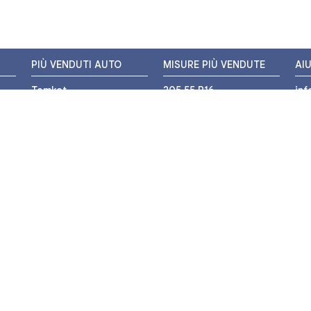
PIÙ VENDUTI AUTO
MISURE PIÙ VENDUTE
AI
Tomket
205 55 R16
in
Hankook
225 45 R17
+3
i
Bridgestone
195 55 R16
WH
Michelin
175 65 R14
Nexen
155 65 R13
o
205 45 R17
PIÙ VENDUTI MOTO
Pirelli
225 40 R18
o
Michelin
175 65 R15