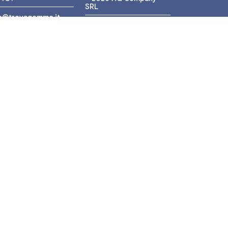
SRL
fo@trovagomme.it
P.IVA: IT05320830655
9089820082
ATSAPP