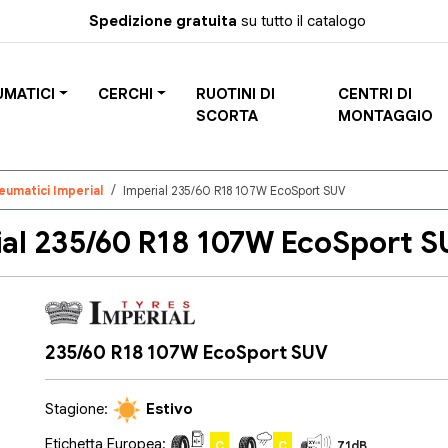
Spedizione gratuita
su tutto il catalogo
UMATICI
CERCHI
RUOTINI DI
CENTRI DI
SCORTA
MONTAGGIO
eumatici Imperial
Imperial 235/60 R18 107W EcoSport SUV
l 235/60 R18 107W EcoSport SU
235/60 R18 107W EcoSport SUV
Stagione:
Estivo
Etichetta Europea:
C
C
71dB