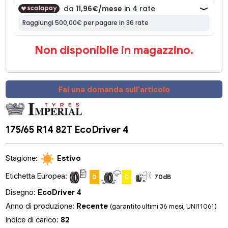
Non disponibile in magazzino.
Fai una domanda sull'articolo
175/65 R14 82T EcoDriver 4
Stagione:
Estivo
Etichetta Europea:
D
C
70dB
Disegno:
EcoDriver 4
Anno di produzione:
Recente
(garantito ultimi 36 mesi, UNI11061)
Indice di carico:
82