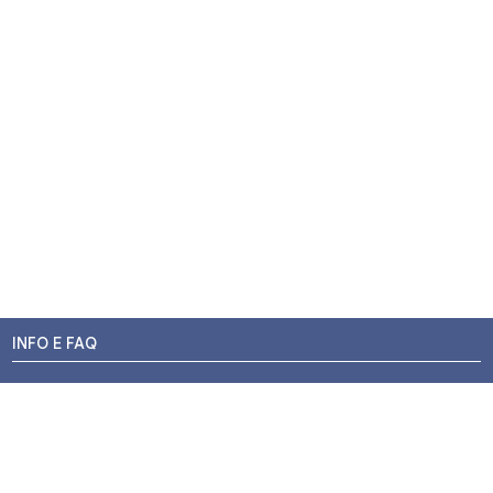
INFO E FAQ
Stato dell'ordine
Resi e Rimborsi
Promozioni