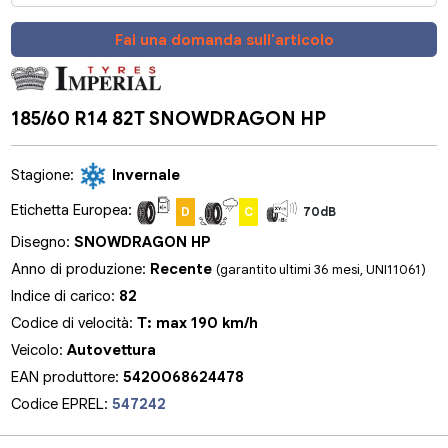
Fai una domanda sull'articolo
185/60 R14 82T SNOWDRAGON HP
Stagione:
Invernale
Etichetta Europea:
D
C
70dB
Disegno:
SNOWDRAGON HP
Anno di produzione:
Recente
(garantito ultimi 36 mesi, UNI11061)
Indice di carico:
82
Codice di velocità:
T: max 190 km/h
Veicolo:
Autovettura
EAN produttore:
5420068624478
Codice EPREL:
547242