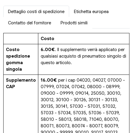
Dettaglio costi di spedizione
Etichetta europea
Contatto del fornitore
Prodotti simili
Costo
Costo
6.00€
. Il supplemento verrà applicato per
spedizione
qualsiasi acquisto di pneumatico singolo di
gomma
questo articolo.
singola
Supplemento
16.00€
per i cap 04020, 04027, 07000 -
CAP
07999, 07024, 07042, 08000 - 08999,
09000 - 09999, 09014, 25050, 30010,
30012, 30100 - 30126, 30131 - 30133,
30135, 30141, 57030 - 57031, 57032,
57033 - 57034, 57035, 57036 - 57039,
58010 - 58013, 58018, 71040, 80070,
80071, 80073, 80074 - 80077, 80079,
90000 - 99999, 90010, 91017, 91023,