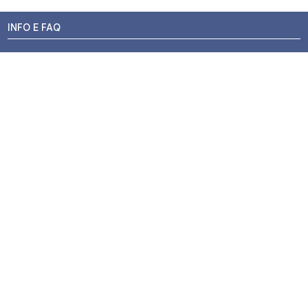
INFO E FAQ
Stato dell'ordine
Resi e Rimborsi
Promozioni
Centri di Montaggio
Chi siamo
Contatti
Pagamenti
Termini e Condizioni