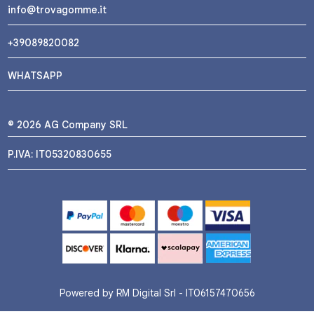
info@trovagomme.it
+39089820082
WHATSAPP
© 2026 AG Company SRL
P.IVA: IT05320830655
Powered by RM Digital Srl - IT06157470656