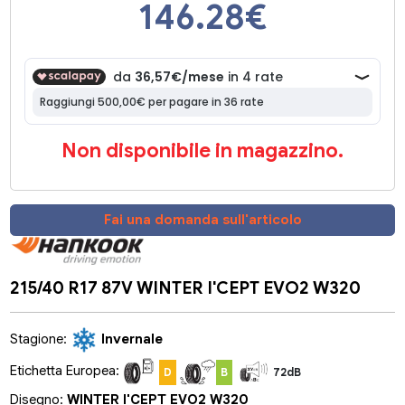
146.28
€
Non disponibile in magazzino.
Fai una domanda sull'articolo
215/40 R17 87V WINTER I'CEPT EVO2 W320
Stagione:
Invernale
Etichetta Europea:
D
B
72dB
Disegno:
WINTER I'CEPT EVO2 W320