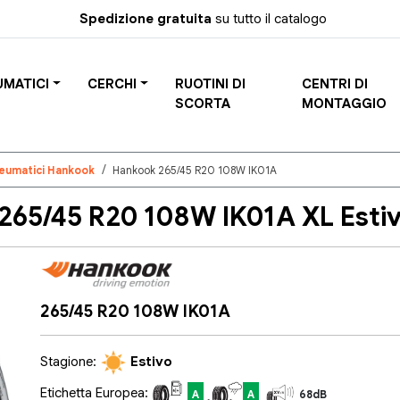
Spedizione gratuita
su tutto il catalogo
UMATICI
CERCHI
RUOTINI DI
CENTRI DI
SCORTA
MONTAGGIO
eumatici Hankook
Hankook 265/45 R20 108W IK01A
65/45 R20 108W IK01A XL Esti
265/45 R20 108W IK01A
Stagione:
Estivo
Etichetta Europea:
A
A
68dB