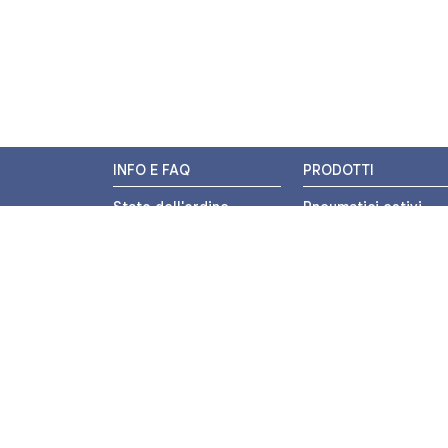
INFO E FAQ
PRODOTTI
Stato dell'ordine
Pneumatici estivi
Resi e Rimborsi
Pneumatici invernali
Promozioni
Pneumatici 4 stagion
Centri di Montaggio
Pneumatici auto
Chi siamo
Pneumatici moto
Contatti
Pneumatici trasport
leggero