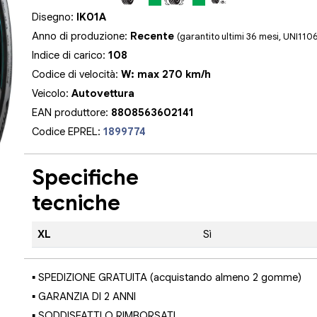
Disegno:
IK01A
Anno di produzione:
Recente
(garantito ultimi 36 mesi, UNI110
Indice di carico:
108
Codice di velocità:
W: max 270 km/h
Veicolo:
Autovettura
EAN produttore:
8808563602141
Codice EPREL:
1899774
Specifiche
tecniche
XL
Sì
▪ SPEDIZIONE GRATUITA (acquistando almeno 2 gomme)
▪ GARANZIA DI 2 ANNI
▪ SODDISFATTI O RIMBORSATI