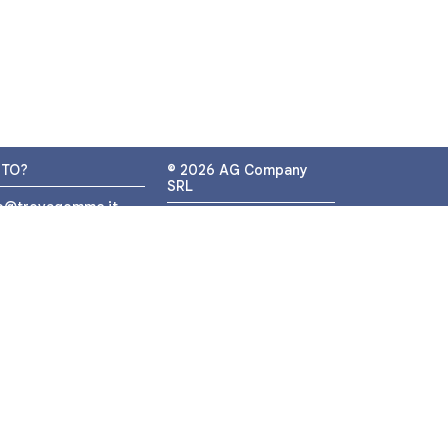
UTO?
© 2026 AG Company
SRL
fo@trovagomme.it
P.IVA: IT05320830655
9089820082
ATSAPP