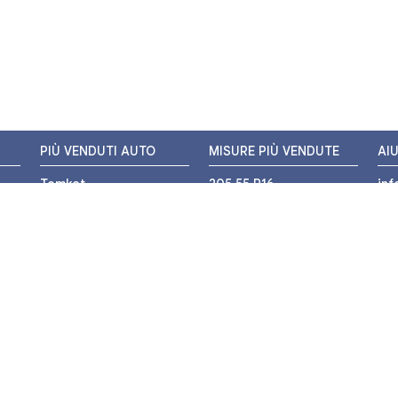
PIÙ VENDUTI AUTO
MISURE PIÙ VENDUTE
AI
Tomket
205 55 R16
in
Hankook
225 45 R17
+3
i
Bridgestone
195 55 R16
WH
Michelin
175 65 R14
Nexen
155 65 R13
o
205 45 R17
PIÙ VENDUTI MOTO