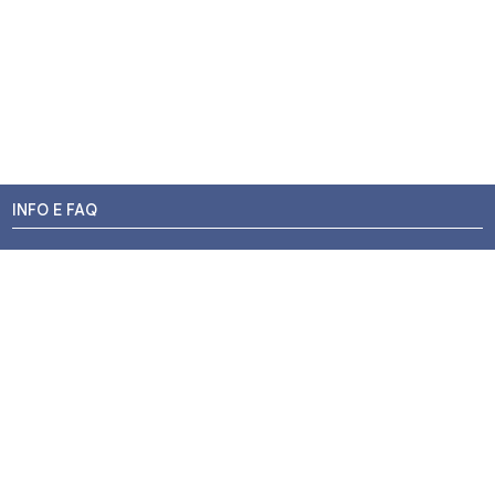
INFO E FAQ
Stato dell'ordine
Resi e Rimborsi
Promozioni
Centri di Montaggio
Chi siamo