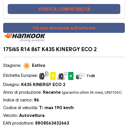
VERIFICA COMPATIBILITÀ
Fai una domanda sull'articolo
175/65 R14 86T K435 KINERGY ECO 2
Stagione:
Estivo
Etichetta Europea:
C
A
71dB
Disegno:
K435 KINERGY ECO 2
Anno di produzione:
Recente
(garantito ultimi 36 mesi, UNI11061)
Indice di carico:
86
Codice di velocità:
T: max 190 km/h
Veicolo:
Autovettura
EAN produttore:
8808563432663