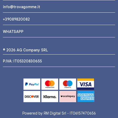
info@trovagomme.it
+39089820082
WHATSAPP
© 2026 AG Company SRL
P.IVA: IT05320830655
Powered by RM Digital Srl - IT06157470656