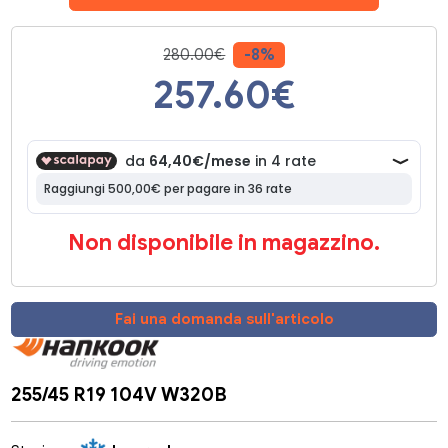
280.00€
-8%
257.60
€
Non disponibile in magazzino.
Fai una domanda sull'articolo
255/45 R19 104V W320B