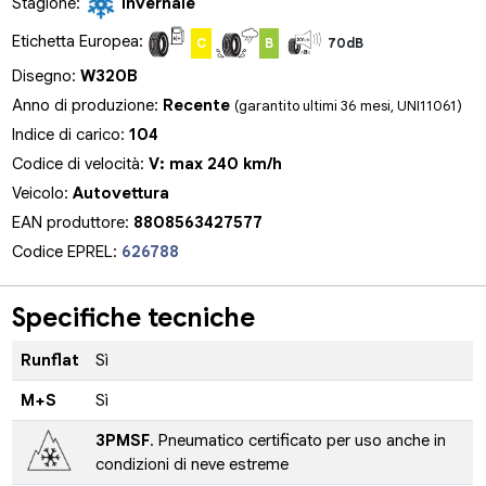
Stagione:
Invernale
Etichetta Europea:
C
B
70dB
Disegno:
W320B
Anno di produzione:
Recente
(garantito ultimi 36 mesi, UNI11061)
Indice di carico:
104
Codice di velocità:
V: max 240 km/h
Veicolo:
Autovettura
EAN produttore:
8808563427577
Codice EPREL:
626788
Specifiche tecniche
Runflat
Sì
M+S
Sì
3PMSF
. Pneumatico certificato per uso anche in
condizioni di neve estreme