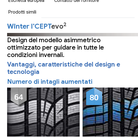
Etichetta europea
Contatto del fornitore
Prodotti simili
2
Winter I'CEPT
evo
Design del modello asimmetrico
ottimizzato per guidare in tutte le
condizioni invernali.
Vantaggi, caratteristiche del design e
tecnologia
Numero di intagli aumentati