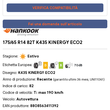
VERIFICA COMPATIBILITÀ
Fai una domanda sull'articolo
175/65 R14 82T K435 KINERGY ECO2
Stagione:
Estivo
Etichetta Europea:
D
B
70dB
Disegno:
K435 KINERGY ECO2
Anno di produzione:
Recente
(garantito ultimi 36 mesi, UNI11061)
Indice di carico:
82
Codice di velocità:
T: max 190 km/h
Veicolo:
Autovettura
EAN produttore:
8808563411392