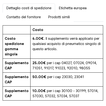
Dettaglio costi di spedizione
Etichetta europea
Contatto del fornitore
Prodotti simili
Costo
Costo
6.00€
. Il supplemento verrà applicato per
spedizione
qualsiasi acquisto di pneumatico singolo di
gomma
questo articolo.
singola
Supplemento
25.00€
per i cap 04027, 07024, 09014,
CAP
71051, 91017, 91023, 92010, 98055
Supplemento
50.00€
per i cap 23030, 23041
CAP
Supplemento
10.00€
per i cap 30100 - 30199, 57014,
CAP
57030, 57032, 57034, 57037