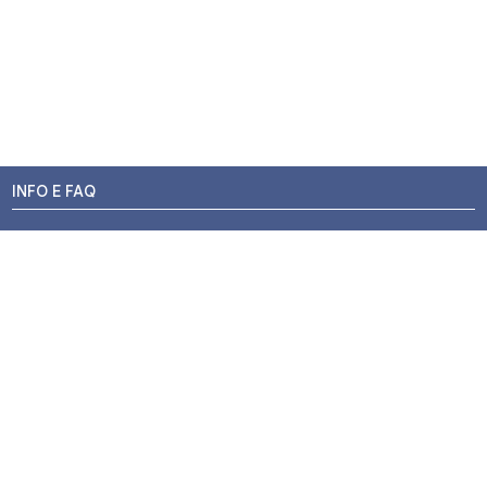
INFO E FAQ
Stato dell'ordine
Resi e Rimborsi
Promozioni
Centri di Montaggio
Chi siamo