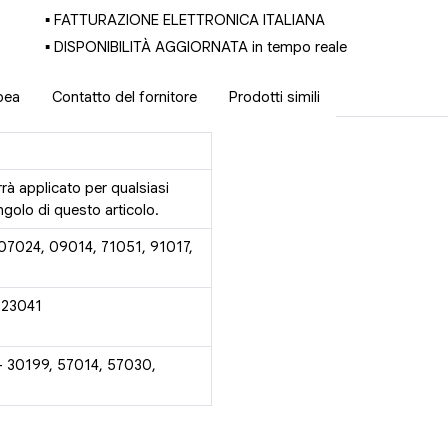
▪ FATTURAZIONE ELETTRONICA ITALIANA
▪ DISPONIBILITÀ AGGIORNATA in tempo reale
pea
Contatto del fornitore
Prodotti simili
rrà applicato per qualsiasi
golo di questo articolo.
 07024, 09014, 71051, 91017,
 23041
- 30199, 57014, 57030,