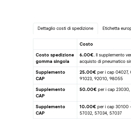
Dettaglio costi di spedizione
Etichetta euro
Costo
Costo spedizione
6.00€
. Il supplemento ve
gomma singola
acquisto di pneumatico sin
Supplemento
25.00€
per i cap 04027,
CAP
91023, 92010, 98055
Supplemento
50.00€
per i cap 23030,
CAP
Supplemento
10.00€
per i cap 30100 
CAP
57032, 57034, 57037