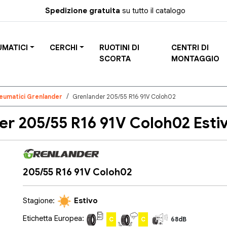
Spedizione gratuita
su tutto il catalogo
UMATICI
CERCHI
RUOTINI DI
CENTRI DI
SCORTA
MONTAGGIO
eumatici Grenlander
Grenlander 205/55 R16 91V Coloh02
 205/55 R16 91V Coloh02 Esti
205/55 R16 91V Coloh02
Stagione:
Estivo
Etichetta Europea:
C
C
68dB