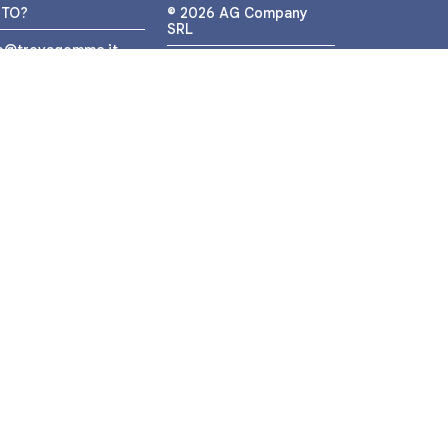
UTO?
© 2026 AG Company
SRL
fo@trovagomme.it
P.IVA: IT05320830655
9089820082
ATSAPP