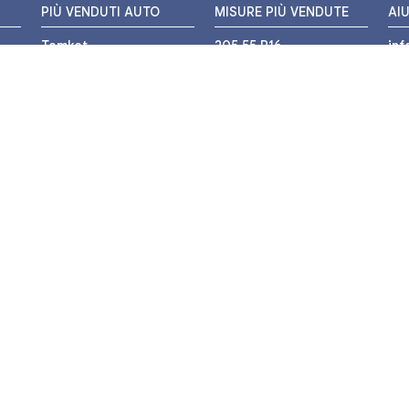
PIÙ VENDUTI AUTO
MISURE PIÙ VENDUTE
AI
Tomket
205 55 R16
in
Hankook
225 45 R17
+3
i
Bridgestone
195 55 R16
WH
Michelin
175 65 R14
Nexen
155 65 R13
o
205 45 R17
PIÙ VENDUTI MOTO
Pirelli
225 40 R18
o
Michelin
175 65 R15
Bridgestone
235 55 R17
Mitas
225 50 R17