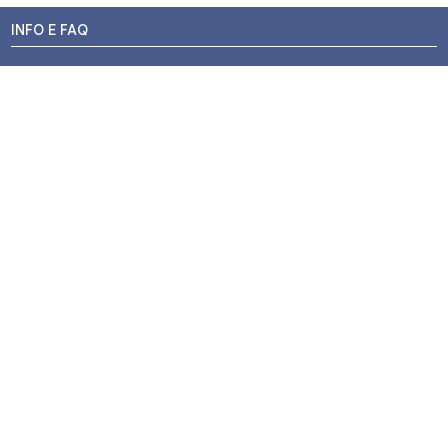
INFO E FAQ
Stato dell'ordine
Resi e Rimborsi
Promozioni
Centri di Montaggio
Chi siamo
Contatti
Pagamenti
Termini e Condizioni
Privacy