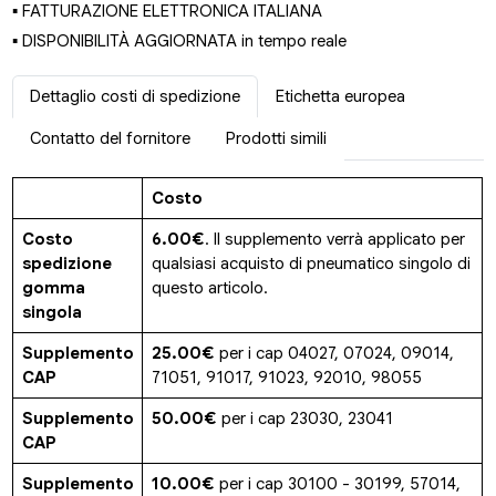
▪ FATTURAZIONE ELETTRONICA ITALIANA
▪ DISPONIBILITÀ AGGIORNATA in tempo reale
Dettaglio costi di spedizione
Etichetta europea
Contatto del fornitore
Prodotti simili
Costo
Costo
6.00€
. Il supplemento verrà applicato per
spedizione
qualsiasi acquisto di pneumatico singolo di
gomma
questo articolo.
singola
Supplemento
25.00€
per i cap 04027, 07024, 09014,
CAP
71051, 91017, 91023, 92010, 98055
Supplemento
50.00€
per i cap 23030, 23041
CAP
Supplemento
10.00€
per i cap 30100 - 30199, 57014,