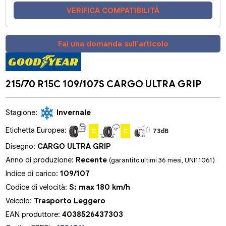
VERIFICA COMPATIBILITÀ
Fai una domanda sull'articolo
215/70 R15C 109/107S CARGO ULTRA GRIP
Stagione:
Invernale
Etichetta Europea:
C
C
73dB
Disegno:
CARGO ULTRA GRIP
Anno di produzione:
Recente
(garantito ultimi 36 mesi, UNI11061)
Indice di carico:
109/107
Codice di velocità:
S: max 180 km/h
Veicolo:
Trasporto Leggero
EAN produttore:
4038526437303