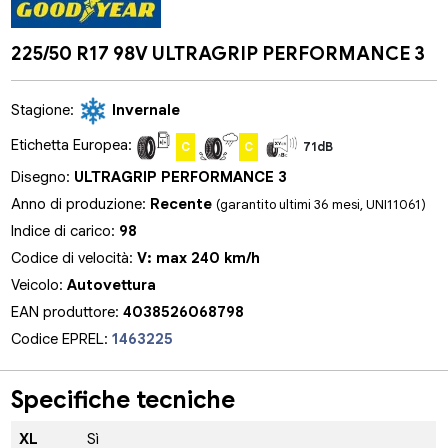
225/50 R17 98V ULTRAGRIP PERFORMANCE 3
Stagione:
Invernale
Etichetta Europea:
C
C
71dB
Disegno:
ULTRAGRIP PERFORMANCE 3
Anno di produzione:
Recente
(garantito ultimi 36 mesi, UNI11061)
Indice di carico:
98
Codice di velocità:
V: max 240 km/h
Veicolo:
Autovettura
EAN produttore:
4038526068798
Codice EPREL:
1463225
Specifiche tecniche
XL
Sì