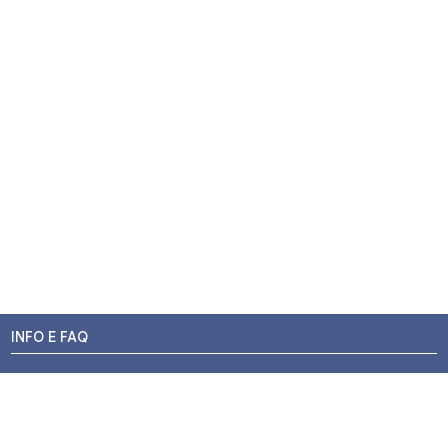
INFO E FAQ
Stato dell'ordine
Resi e Rimborsi