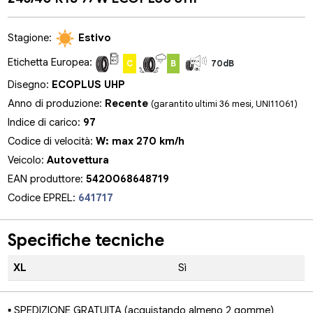
Stagione:
Estivo
Etichetta Europea:
C
B
70dB
Disegno:
ECOPLUS UHP
Anno di produzione:
Recente
(garantito ultimi 36 mesi, UNI11061)
Indice di carico:
97
Codice di velocità:
W: max 270 km/h
Veicolo:
Autovettura
EAN produttore:
5420068648719
Codice EPREL:
641717
Specifiche tecniche
XL
Sì
▪ SPEDIZIONE GRATUITA (acquistando almeno 2 gomme)