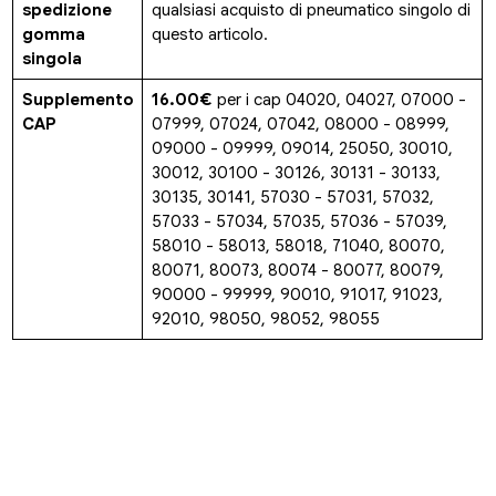
spedizione
qualsiasi acquisto di pneumatico singolo di
gomma
questo articolo.
singola
Supplemento
16.00€
per i cap 04020, 04027, 07000 -
CAP
07999, 07024, 07042, 08000 - 08999,
09000 - 09999, 09014, 25050, 30010,
30012, 30100 - 30126, 30131 - 30133,
30135, 30141, 57030 - 57031, 57032,
57033 - 57034, 57035, 57036 - 57039,
58010 - 58013, 58018, 71040, 80070,
80071, 80073, 80074 - 80077, 80079,
90000 - 99999, 90010, 91017, 91023,
92010, 98050, 98052, 98055