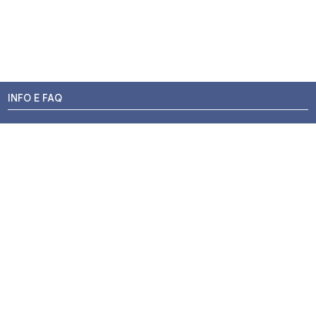
INFO E FAQ
Stato dell'ordine
Resi e Rimborsi
Promozioni
Centri di Montaggio
Chi siamo
Contatti