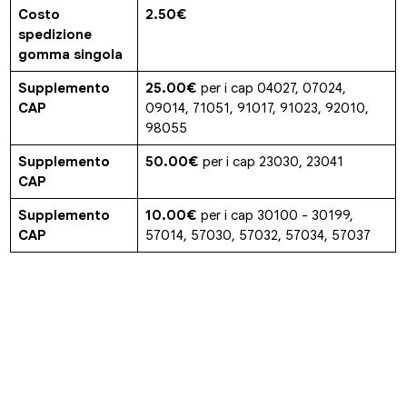
Costo
2.50€
spedizione
gomma singola
Supplemento
25.00€
per i cap 04027, 07024,
CAP
09014, 71051, 91017, 91023, 92010,
98055
Supplemento
50.00€
per i cap 23030, 23041
CAP
Supplemento
10.00€
per i cap 30100 - 30199,
CAP
57014, 57030, 57032, 57034, 57037