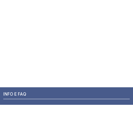
INFO E FAQ
Stato dell'ordine
Resi e Rimborsi