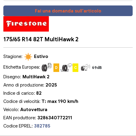
Fai una domanda sull'articolo
175/65 R14 82T MultiHawk 2
Stagione:
Estivo
Etichetta Europea:
D
C
69dB
Disegno:
MultiHawk 2
Anno di produzione:
2025
Indice di carico:
82
Codice di velocità:
T: max 190 km/h
Veicolo:
Autovettura
EAN produttore:
3286340772211
Codice EPREL:
382785