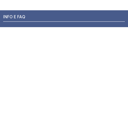
INFO E FAQ
Stato dell'ordine
Resi e Rimborsi
Promozioni
Centri di Montaggio
Chi siamo
Contatti
Pagamenti
Termini e Condizioni