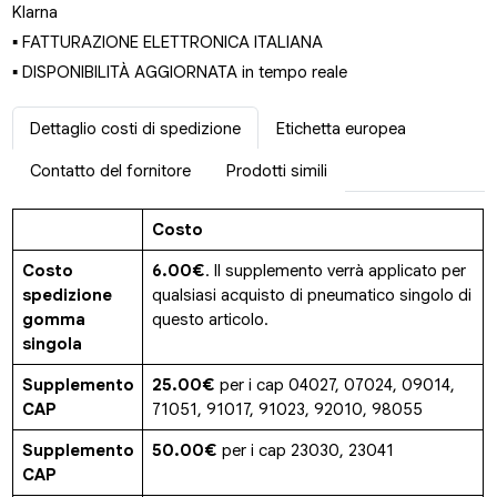
Klarna
▪ FATTURAZIONE ELETTRONICA ITALIANA
▪ DISPONIBILITÀ AGGIORNATA in tempo reale
Dettaglio costi di spedizione
Etichetta europea
Contatto del fornitore
Prodotti simili
Costo
Costo
6.00€
. Il supplemento verrà applicato per
spedizione
qualsiasi acquisto di pneumatico singolo di
gomma
questo articolo.
singola
Supplemento
25.00€
per i cap 04027, 07024, 09014,
CAP
71051, 91017, 91023, 92010, 98055
Supplemento
50.00€
per i cap 23030, 23041
CAP