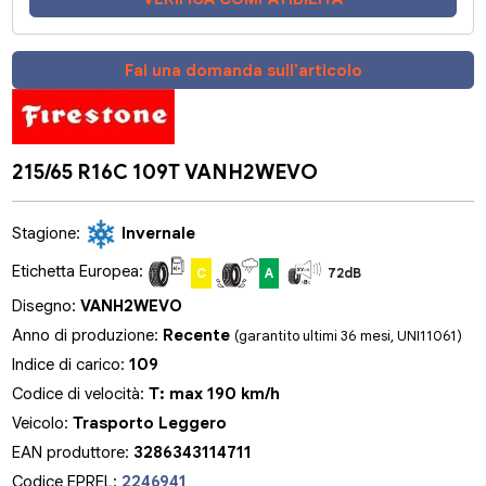
Fai una domanda sull'articolo
215/65 R16C 109T VANH2WEVO
Stagione:
Invernale
Etichetta Europea:
C
A
72dB
Disegno:
VANH2WEVO
Anno di produzione:
Recente
(garantito ultimi 36 mesi, UNI11061)
Indice di carico:
109
Codice di velocità:
T: max 190 km/h
Veicolo:
Trasporto Leggero
EAN produttore:
3286343114711
Codice EPREL:
2246941