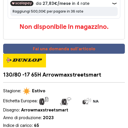
Non disponibile in magazzino.
Fai una domanda sull'articolo
130/80 -17 65H Arrowmaxstreetsmart
Stagione:
Estivo
Etichetta Europea:
N/A
N/A
N/A
Disegno:
Arrowmaxstreetsmart
Anno di produzione:
2023
Indice di carico:
65