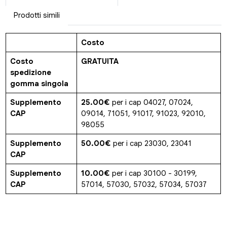
Prodotti simili
Costo
Costo
GRATUITA
spedizione
gomma singola
Supplemento
25.00€
per i cap 04027, 07024,
CAP
09014, 71051, 91017, 91023, 92010,
98055
Supplemento
50.00€
per i cap 23030, 23041
CAP
Supplemento
10.00€
per i cap 30100 - 30199,
CAP
57014, 57030, 57032, 57034, 57037