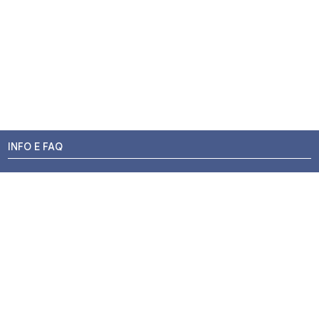
INFO E FAQ
Stato dell'ordine
Resi e Rimborsi
Promozioni
Centri di Montaggio
Chi siamo