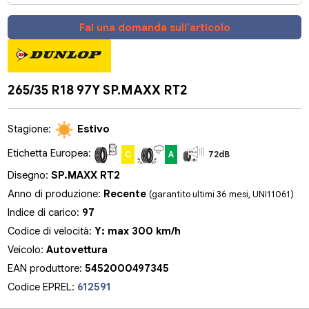
Fai una domanda sull'articolo
265/35 R18 97Y SP.MAXX RT2
Stagione:
Estivo
Etichetta Europea:
C
A
72dB
Disegno:
SP.MAXX RT2
Anno di produzione:
Recente
(garantito ultimi 36 mesi, UNI11061)
Indice di carico:
97
Codice di velocità:
Y: max 300 km/h
Veicolo:
Autovettura
EAN produttore:
5452000497345
Codice EPREL:
612591