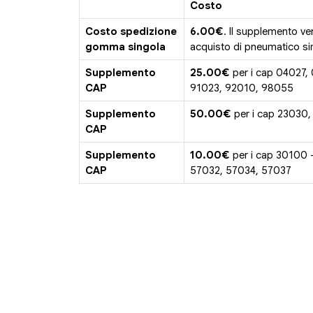
Costo
Costo spedizione
6.00€
. Il supplemento ve
gomma singola
acquisto di pneumatico sin
Supplemento
25.00€
per i cap 04027,
CAP
91023, 92010, 98055
Supplemento
50.00€
per i cap 23030,
CAP
Supplemento
10.00€
per i cap 30100 
CAP
57032, 57034, 57037