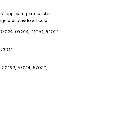
rrà applicato per qualsiasi
golo di questo articolo.
 07024, 09014, 71051, 91017,
 23041
- 30199, 57014, 57030,