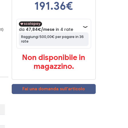
191.36
€
61)
Non disponibile in
magazzino.
Fai una domanda sull'articolo