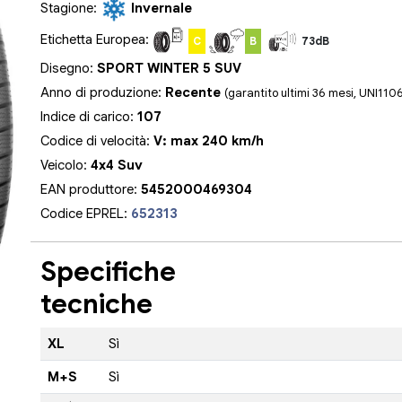
Stagione:
Invernale
Etichetta Europea:
C
B
73dB
Disegno:
SPORT WINTER 5 SUV
Anno di produzione:
Recente
(garantito ultimi 36 mesi, UNI110
Indice di carico:
107
Codice di velocità:
V: max 240 km/h
Veicolo:
4x4 Suv
EAN produttore:
5452000469304
Codice EPREL:
652313
Specifiche
tecniche
XL
Sì
M+S
Sì