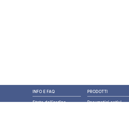
INFO E FAQ
PRODOTTI
Stato dell'ordine
Pneumatici estivi
Resi e Rimborsi
Pneumatici invernali
Promozioni
Pneumatici 4 stagion