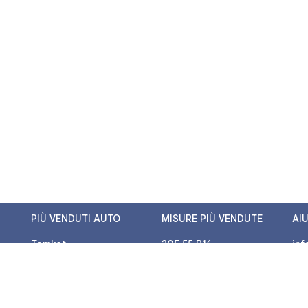
PIÙ VENDUTI AUTO
MISURE PIÙ VENDUTE
AI
Tomket
205 55 R16
in
Hankook
225 45 R17
+3
i
Bridgestone
195 55 R16
WH