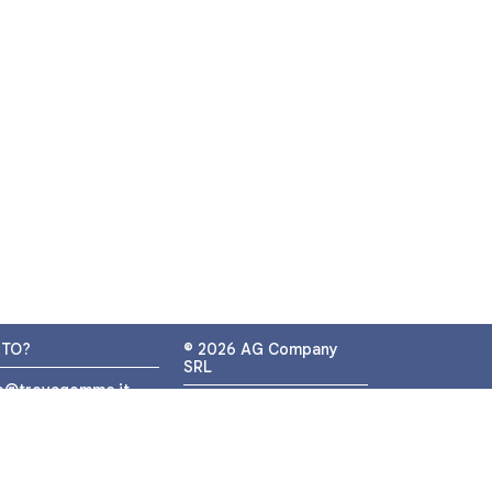
UTO?
© 2026 AG Company
SRL
fo@trovagomme.it
P.IVA: IT05320830655
9089820082
ATSAPP