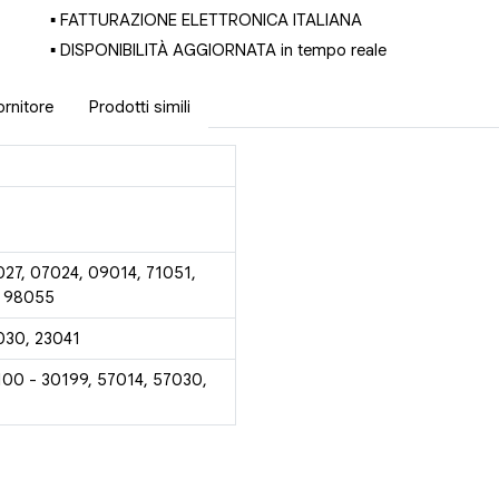
▪ FATTURAZIONE ELETTRONICA ITALIANA
▪ DISPONIBILITÀ AGGIORNATA in tempo reale
ornitore
Prodotti simili
027, 07024, 09014, 71051,
, 98055
030, 23041
100 - 30199, 57014, 57030,