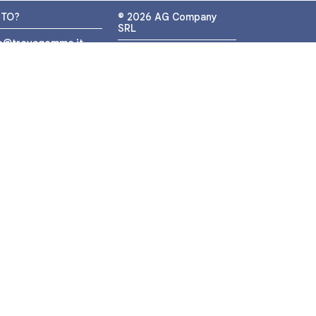
UTO?
© 2026 AG Company
SRL
fo@trovagomme.it
P.IVA: IT05320830655
9089820082
ATSAPP