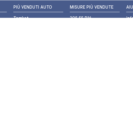
PIÙ VENDUTI AUTO
MISURE PIÙ VENDUTE
AI
Tomket
205 55 R16
in
Hankook
225 45 R17
+3
i
Bridgestone
195 55 R16
WH
Michelin
175 65 R14
Nexen
155 65 R13
o
205 45 R17
PIÙ VENDUTI MOTO
Pirelli
225 40 R18
o
Michelin
175 65 R15
Bridgestone
235 55 R17
Mitas
225 50 R17