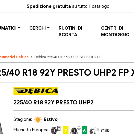
Spedizione gratuita
su tutto il catalogo
UMATICI
CERCHI
RUOTINI DI
CENTRI DI
SCORTA
MONTAGGIO
eumatici Debica
Debica 225/40 R18 92Y PRESTO UHP2 FP
/40 R18 92Y PRESTO UHP2 FP X
225/40 R18 92Y PRESTO UHP2
Stagione:
Estivo
Etichetta Europea:
C
A
71dB