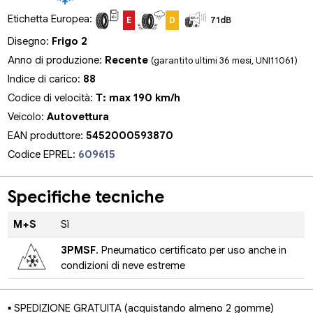
Etichetta Europea:
E
D
71dB
Disegno:
Frigo 2
Anno di produzione:
Recente
(garantito ultimi 36 mesi, UNI11061)
Indice di carico:
88
Codice di velocità:
T: max 190 km/h
Veicolo:
Autovettura
EAN produttore:
5452000593870
Codice EPREL:
609615
Specifiche tecniche
M+S
Sì
3PMSF
. Pneumatico certificato per uso anche in
condizioni di neve estreme
▪ SPEDIZIONE GRATUITA (acquistando almeno 2 gomme)