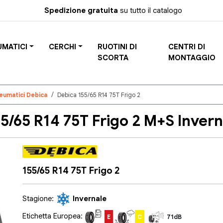
Spedizione gratuita
su tutto il catalogo
UMATICI
CERCHI
RUOTINI DI
CENTRI DI
SCORTA
MONTAGGIO
eumatici Debica
Debica 155/65 R14 75T Frigo 2
/65 R14 75T Frigo 2 M+S Invern
155/65 R14 75T Frigo 2
Stagione:
Invernale
Etichetta Europea:
E
C
71dB