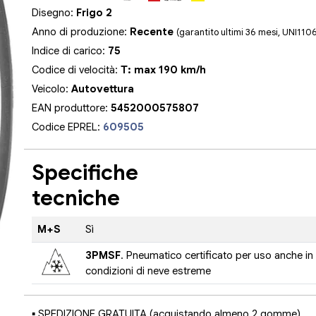
Disegno:
Frigo 2
Anno di produzione:
Recente
(garantito ultimi 36 mesi, UNI110
Indice di carico:
75
Codice di velocità:
T: max 190 km/h
Veicolo:
Autovettura
EAN produttore:
5452000575807
Codice EPREL:
609505
Specifiche
tecniche
M+S
Sì
3PMSF
. Pneumatico certificato per uso anche in
condizioni di neve estreme
▪ SPEDIZIONE GRATUITA (acquistando almeno 2 gomme)