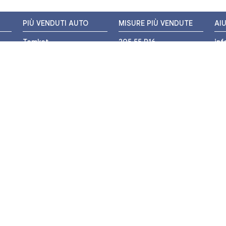
PIÙ VENDUTI AUTO
MISURE PIÙ VENDUTE
AI
Tomket
205 55 R16
in
Hankook
225 45 R17
+3
i
Bridgestone
195 55 R16
WH
Michelin
175 65 R14
Nexen
155 65 R13
o
205 45 R17
PIÙ VENDUTI MOTO
Pirelli
225 40 R18
o
Michelin
175 65 R15
Bridgestone
235 55 R17