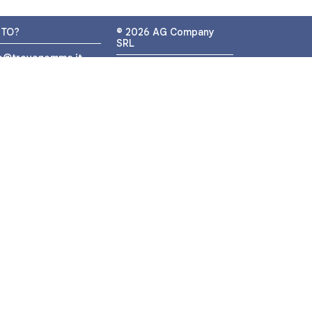
UTO?
© 2026 AG Company
SRL
fo@trovagomme.it
P.IVA: IT05320830655
9089820082
ATSAPP