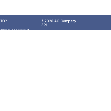
UTO?
© 2026 AG Company
SRL
fo@trovagomme.it
P.IVA: IT05320830655
9089820082
ATSAPP