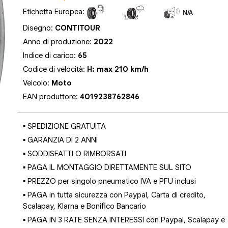
Etichetta Europea:
N/A
N/A
N/A
Disegno:
CONTITOUR
Anno di produzione:
2022
Indice di carico:
65
Codice di velocità:
H: max 210 km/h
Veicolo:
Moto
EAN produttore:
4019238762846
▪ SPEDIZIONE GRATUITA
▪ GARANZIA DI 2 ANNI
▪ SODDISFATTI O RIMBORSATI
▪ PAGA IL MONTAGGIO DIRETTAMENTE SUL SITO
▪ PREZZO per singolo pneumatico IVA e PFU inclusi
▪ PAGA in tutta sicurezza con Paypal, Carta di credito,
Scalapay, Klarna e Bonifico Bancario
▪ PAGA IN 3 RATE SENZA INTERESSI con Paypal, Scalapay e