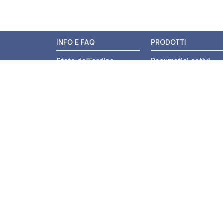
INFO E FAQ
PRODOTTI
Stato dell'ordine
Pneumatici estivi
Resi e Rimborsi
Pneumatici invernali
Promozioni
Pneumatici 4 stagion
Centri di Montaggio
Pneumatici auto
Chi siamo
Pneumatici moto
Contatti
Pneumatici trasport
leggero
Pagamenti
Pneumatici autocarr
Termini e Condizioni
Camere d'aria