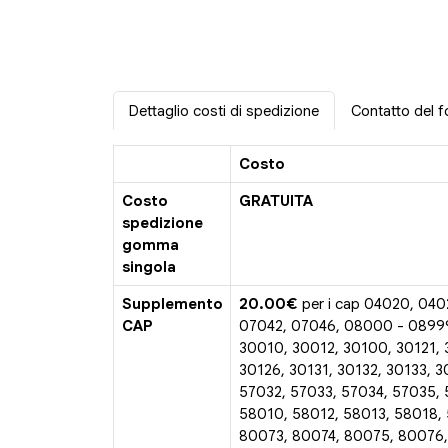
Dettaglio costi di spedizione
Contatto del f
Costo
Costo
GRATUITA
spedizione
gomma
singola
Supplemento
20.00€
per i cap 04020, 040
CAP
07042, 07046, 08000 - 0899
30010, 30012, 30100, 30121, 
30126, 30131, 30132, 30133, 3
57032, 57033, 57034, 57035, 
58010, 58012, 58013, 58018,
80073, 80074, 80075, 80076,