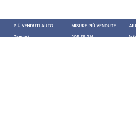
PIÙ VENDUTI AUTO
MISURE PIÙ VENDUTE
AI
Tomket
205 55 R16
in
Hankook
225 45 R17
+3
i
Bridgestone
195 55 R16
WH
Michelin
175 65 R14
Nexen
155 65 R13
o
205 45 R17
PIÙ VENDUTI MOTO
Pirelli
225 40 R18
o
Michelin
175 65 R15