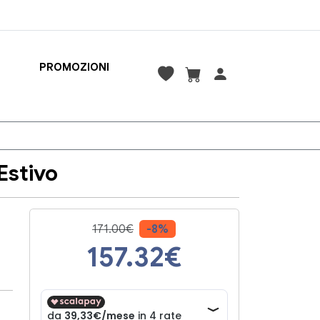
PROMOZIONI
Estivo
171.00€
-8%
157.32
€