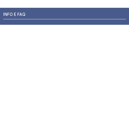
INFO E FAQ
Stato dell'ordine
Resi e Rimborsi
Promozioni
Centri di Montaggio
Chi siamo
Contatti
Pagamenti
Termini e Condizioni