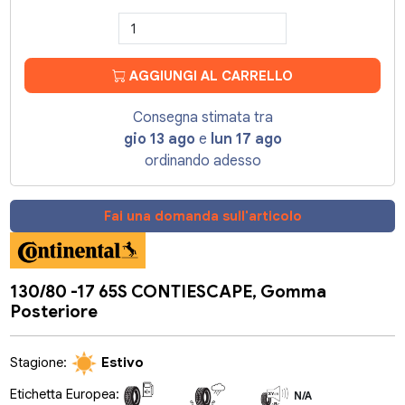
AGGIUNGI AL CARRELLO
Consegna stimata tra
gio 13 ago
e
lun 17 ago
ordinando adesso
Fai una domanda sull'articolo
130/80 -17 65S CONTIESCAPE, Gomma
Posteriore
Stagione:
Estivo
Etichetta Europea:
N/A
N/A
N/A