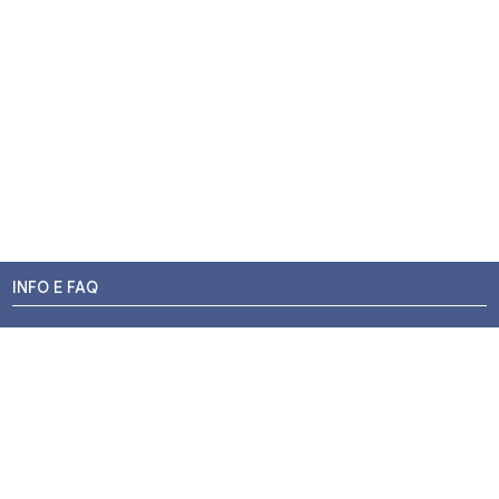
INFO E FAQ
Stato dell'ordine
Resi e Rimborsi
Promozioni
Centri di Montaggio