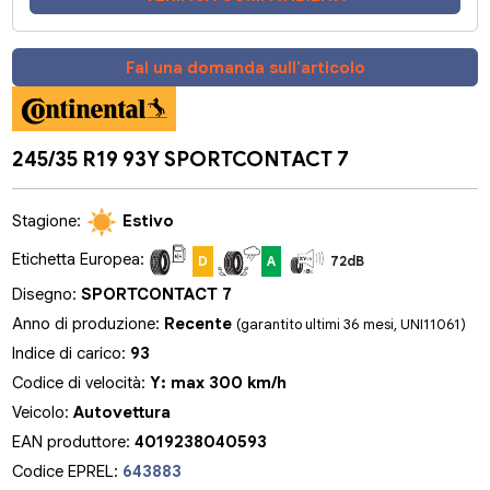
Fai una domanda sull'articolo
245/35 R19 93Y SPORTCONTACT 7
Stagione:
Estivo
Etichetta Europea:
D
A
72dB
Disegno:
SPORTCONTACT 7
Anno di produzione:
Recente
(garantito ultimi 36 mesi, UNI11061)
Indice di carico:
93
Codice di velocità:
Y: max 300 km/h
Veicolo:
Autovettura
EAN produttore:
4019238040593
Codice EPREL:
643883