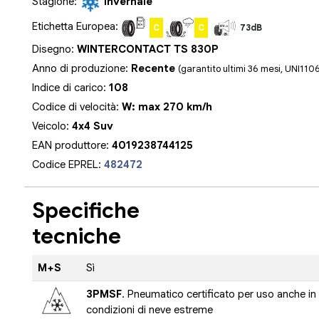
Stagione:
Invernale
Etichetta Europea:
C
C
73dB
Disegno:
WINTERCONTACT TS 830P
Anno di produzione:
Recente
(garantito ultimi 36 mesi, UNI110
Indice di carico:
108
Codice di velocità:
W: max 270 km/h
Veicolo:
4x4 Suv
EAN produttore:
4019238744125
Codice EPREL:
482472
Specifiche
tecniche
M+S
Sì
3PMSF
. Pneumatico certificato per uso anche in
condizioni di neve estreme