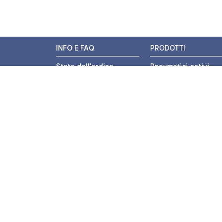
INFO E FAQ
PRODOTTI
Stato dell'ordine
Pneumatici estivi
Resi e Rimborsi
Pneumatici invernali
Promozioni
Pneumatici 4 stagion
Centri di Montaggio
Pneumatici auto
Chi siamo
Pneumatici moto
Contatti
Pneumatici trasport
leggero
Pagamenti
Pneumatici autocarr
Termini e Condizioni