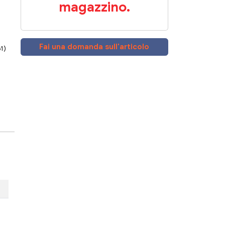
magazzino.
Fai una domanda sull'articolo
61)