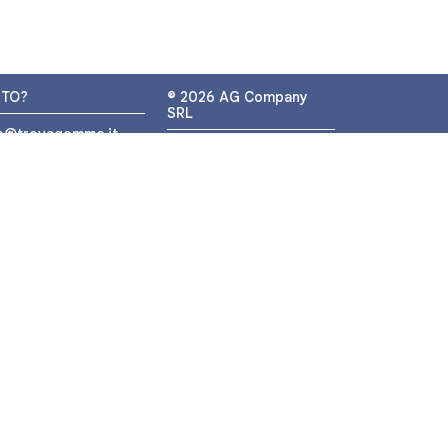
UTO?
© 2026 AG Company
SRL
fo@trovagomme.it
P.IVA: IT05320830655
9089820082
ATSAPP