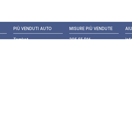
PIÙ VENDUTI AUTO
MISURE PIÙ VENDUTE
AI
Tomket
205 55 R16
in
Hankook
225 45 R17
+3
i
Bridgestone
195 55 R16
WH
Michelin
175 65 R14
Nexen
155 65 R13
o
205 45 R17
PIÙ VENDUTI MOTO
Pirelli
225 40 R18
o
Michelin
175 65 R15