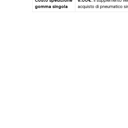
Costo spedizione
6.00€
. Il supplemento ve
gomma singola
acquisto di pneumatico sin