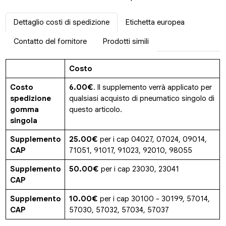
Dettaglio costi di spedizione
Etichetta europea
Contatto del fornitore
Prodotti simili
Costo
Costo
6.00€
. Il supplemento verrà applicato per
spedizione
qualsiasi acquisto di pneumatico singolo di
gomma
questo articolo.
singola
Supplemento
25.00€
per i cap 04027, 07024, 09014,
CAP
71051, 91017, 91023, 92010, 98055
Supplemento
50.00€
per i cap 23030, 23041
CAP
Supplemento
10.00€
per i cap 30100 - 30199, 57014,
CAP
57030, 57032, 57034, 57037