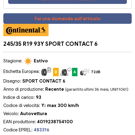
Fai una domanda sull'articolo
245/35 R19 93Y SPORT CONTACT 6
Stagione:
Estivo
Etichetta Europea:
D
A
72dB
Disegno:
SPORT CONTACT 6
Anno di produzione:
Recente
(garantito ultimi 36 mesi, UNI11061)
Indice di carico:
93
Codice di velocità:
Y: max 300 km/h
Veicolo:
Autovettura
EAN produttore:
4019238754100
Codice EPREL:
483316