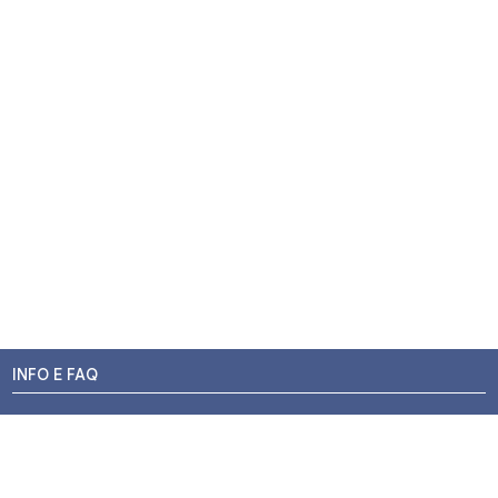
INFO E FAQ
Stato dell'ordine
Resi e Rimborsi