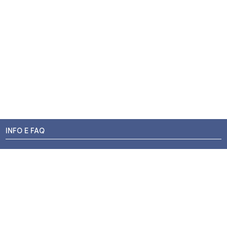
INFO E FAQ
Stato dell'ordine
Resi e Rimborsi
Promozioni
Centri di Montaggio