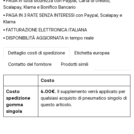
▪ PAGA in tutta sicurezza con Paypal, Carta di credito,
Scalapay, Klarna e Bonifico Bancario
▪ PAGA IN 3 RATE SENZA INTERESSI con Paypal, Scalapay e
Klarna
▪ FATTURAZIONE ELETTRONICA ITALIANA
▪ DISPONIBILITÀ AGGIORNATA in tempo reale
Dettaglio costi di spedizione
Etichetta europea
Contatto del fornitore
Prodotti simili
Costo
Costo
6.00€
. Il supplemento verrà applicato per
spedizione
qualsiasi acquisto di pneumatico singolo di
gomma
questo articolo.
singola