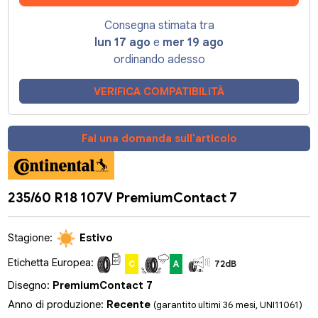
Consegna stimata tra
lun 17 ago
e
mer 19 ago
ordinando adesso
VERIFICA COMPATIBILITÀ
Fai una domanda sull'articolo
235/60 R18 107V PremiumContact 7
Stagione:
Estivo
Etichetta Europea:
C
A
72dB
Disegno:
PremiumContact 7
Anno di produzione:
Recente
(garantito ultimi 36 mesi, UNI11061)