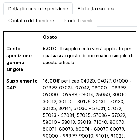
Dettaglio costi di spedizione
Etichetta europea
Contatto del fornitore
Prodotti simili
Costo
Costo
6.00€
. Il supplemento verrà applicato per
spedizione
qualsiasi acquisto di pneumatico singolo di
gomma
questo articolo.
singola
Supplemento
16.00€
per i cap 04020, 04027, 07000 -
CAP
07999, 07024, 07042, 08000 - 08999,
09000 - 09999, 09014, 25050, 30010,
30012, 30100 - 30126, 30131 - 30133,
30135, 30141, 57030 - 57031, 57032,
57033 - 57034, 57035, 57036 - 57039,
58010 - 58013, 58018, 71040, 80070,
80071, 80073, 80074 - 80077, 80079,
90000 - 99999, 90010, 91017, 91023,