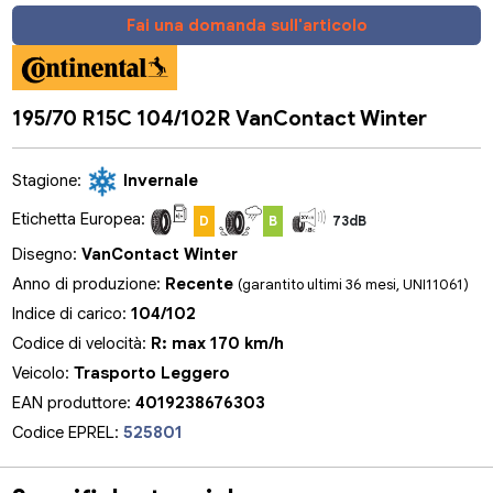
Fai una domanda sull'articolo
195/70 R15C 104/102R VanContact Winter
Stagione:
Invernale
Etichetta Europea:
D
B
73dB
Disegno:
VanContact Winter
Anno di produzione:
Recente
(garantito ultimi 36 mesi, UNI11061)
Indice di carico:
104/102
Codice di velocità:
R: max 170 km/h
Veicolo:
Trasporto Leggero
EAN produttore:
4019238676303
Codice EPREL:
525801