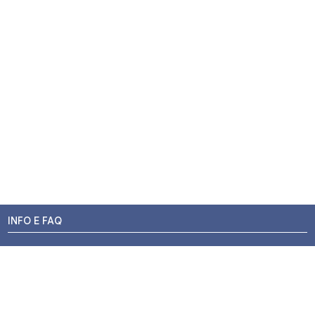
INFO E FAQ
Stato dell'ordine
Resi e Rimborsi