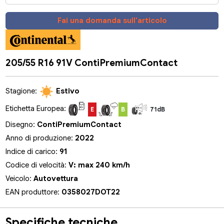
Fai una domanda sull'articolo
205/55 R16 91V ContiPremiumContact
Stagione:
Estivo
Etichetta Europea:
E
B
71dB
Disegno:
ContiPremiumContact
Anno di produzione:
2022
Indice di carico:
91
Codice di velocità:
V: max 240 km/h
Veicolo:
Autovettura
EAN produttore:
0358027DOT22
Specifiche tecniche