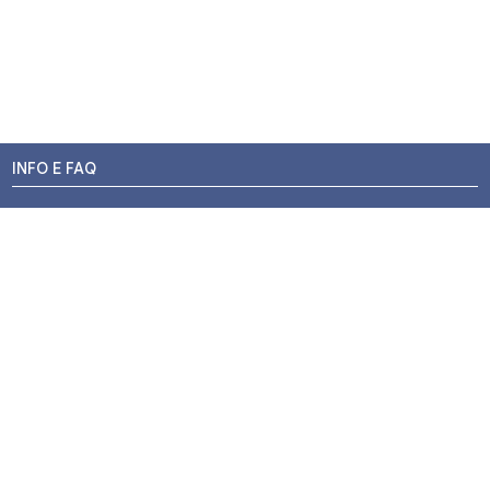
INFO E FAQ
Stato dell'ordine
Resi e Rimborsi
Promozioni
Centri di Montaggio
Chi siamo
Contatti